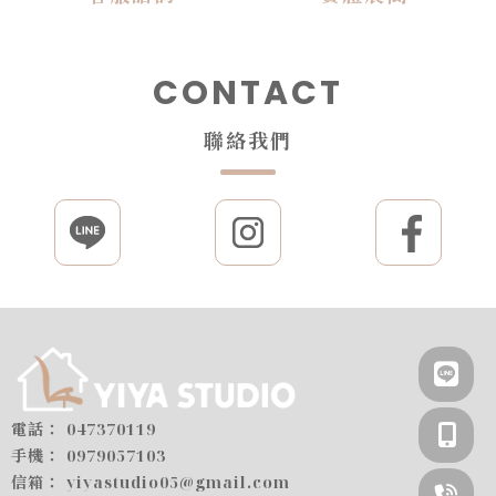
CONTACT
聯絡我們
047370119
0979057103
yiyastudio05@gmail.com